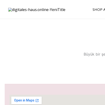
İçeriğe
atla
SHOP A
Büyük bir şe