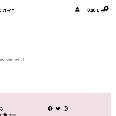
0,00
€
ONTACT
yayınlanacak!
cy
nditions