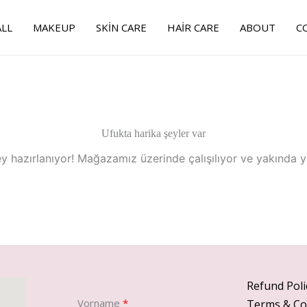
LL
MAKEUP
SKIN CARE
HAIR CARE
ABOUT
C
Ufukta harika şeyler var
y hazırlanıyor! Mağazamız üzerinde çalışılıyor ve yakında 
Refund Poli
Vorname
Terms & Co