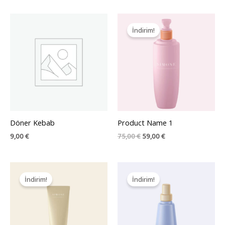
İndirim!
Döner Kebab
Product Name 1
Orijinal
Şu
9,00
€
75,00
€
59,00
€
fiyat:
andaki
75,00 €.
fiyat:
59,00 €.
İndirim!
İndirim!