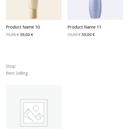
Product Name 10
Product Name 11
Orijinal
Şu
Orijinal
Şu
75,00
€
59,00
€
75,00
€
59,00
€
fiyat:
andaki
fiyat:
andaki
75,00 €.
fiyat:
75,00 €.
fiyat:
59,00 €.
59,00 €.
Shop
Best Selling